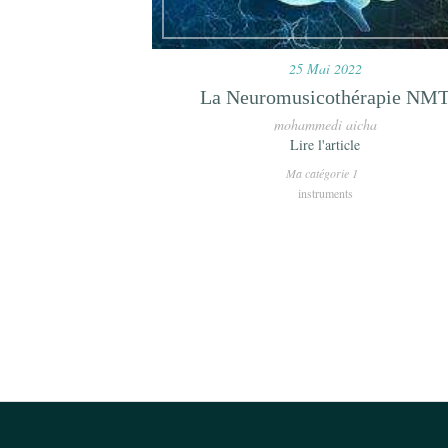
25 Mai 2022
La Neuromusicothérapie NM
mohammedi aicha
Lire l'article
Ma catégorie 1
instruments