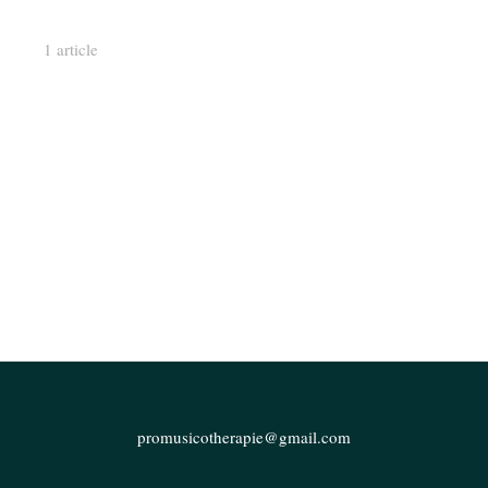
1 article
promusicotherapie@gmail.com